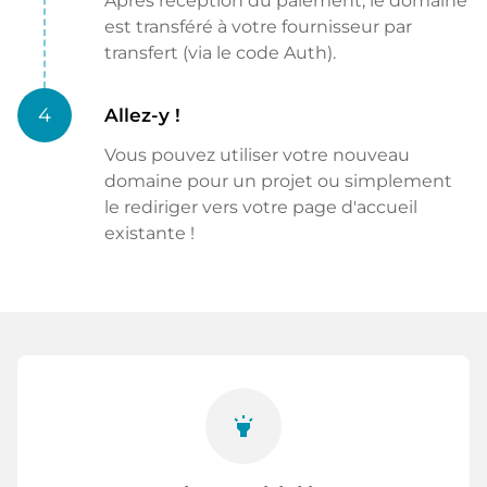
Après réception du paiement, le domaine
est transféré à votre fournisseur par
transfert (via le code Auth).
4
Allez-y !
Vous pouvez utiliser votre nouveau
domaine pour un projet ou simplement
le rediriger vers votre page d'accueil
existante !
highlight