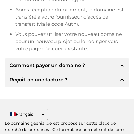
Après réception du paiement, le domaine est
transféré à votre fournisseur d'accès par
transfert (via le code Auth).
Vous pouvez utiliser votre nouveau domaine
pour un nouveau projet ou le rediriger vers
votre page d'accueil existante.
expand_less
Comment payer un domaine ?
expand_less
Reçoit-on une facture ?
Après un accord, le titulaire vous
communiquera les détails du paiement. Le
titulaire vous communiquera alors les détails
Oui, le vendeur vous enverra une facture en
bancaires SEPA et, si vous le souhaitez, vous
bonne et due forme. Si le prix d'achat est plus
proposera Paypal ou d'autres méthodes de
élevé, vous recevrez également un contrat de
Français
paiement.
vente supplémentaire si vous le souhaitez.
Le domaine geenial.de est proposé sur cette place de
Veuillez toujours mentionner le nom de
marché de domaines
. Ce formulaire permet soit de faire
domaine et le numéro de facture lors du